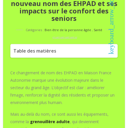
keyboard_arrow_down
nouveau nom des EHPAD et ses
impacts sur le confort des
seniors
Catégories :
Bien être de la personne âgée
,
Santé
star
star
star
star
star
Table des matières
1. Sécurité et prévention
2. Maintien de la dignité
Ce changement de nom des EHPAD en Maison France
Autonomie marque une évolution majeure dans le
3. Confort optimal
secteur du grand âge. L’objectif est clair : améliorer
l’image, renforcer la dignité des résidents et proposer un
environnement plus humain.
Mais au-delà du nom, ce sont aussi les équipements,
comme la
grenouillère adulte
, qui deviennent