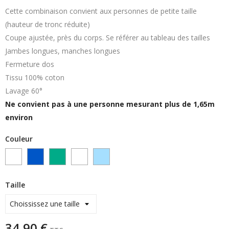
Cette combinaison convient aux personnes de petite taille
(hauteur de tronc réduite)
Coupe ajustée, près du corps. Se référer au tableau des tailles
Jambes longues, manches longues
Fermeture dos
Tissu 100% coton
Lavage 60°
Ne convient pas à une personne mesurant plus de 1,65m
environ
Couleur
blanc
coton
coton
coton
COTON
bleu
vert
rose
BLEU
roy
CIEL
Taille
34,90 €