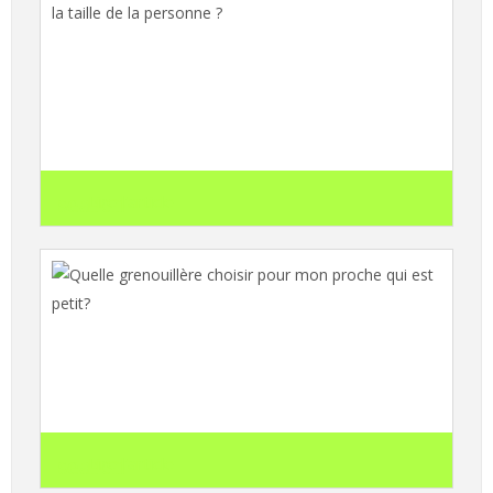
Comparatif 2026 : Grenouillère ajustée vs
grenouillère confort en coton – laquelle
choisir selon la taille de la personne ?
search
Lire l'article
Quelle grenouillère choisir pour mon
proche qui est petit?
search
Lire l'article