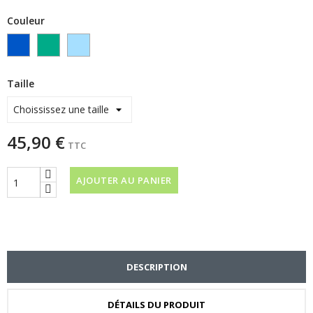
Couleur
coton
coton
COTON
bleu
vert
BLEU
roy
CIEL
Taille
45,90 €
TTC
AJOUTER AU PANIER
DESCRIPTION
DÉTAILS DU PRODUIT