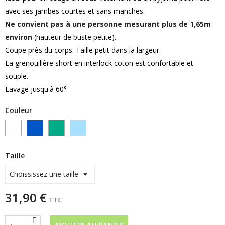
avec ses jambes courtes et sans manches.
Ne convient pas à une personne mesurant plus de 1,65m
environ
(hauteur de buste petite).
Coupe près du corps. Taille petit dans la largeur.
La grenouillère short en interlock coton est confortable et
souple.
Lavage jusqu'à 60°
Couleur
blanc
coton
coton
COTON
bleu
vert
BLEU
roy
CIEL
Taille
31,90 €
TTC