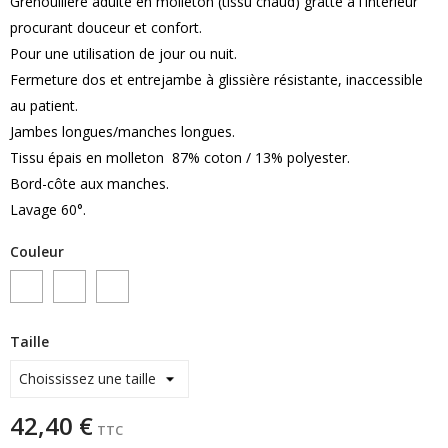
Grenouillère adulte en molleton (tissu chaud) gratté à l'intérieur
procurant douceur et confort.
Pour une utilisation de jour ou nuit.
Fermeture dos et entrejambe à glissière résistante, inaccessible
au patient.
Jambes longues/manches longues.
Tissu épais en molleton 87% coton / 13% polyester.
Bord-côte aux manches.
Lavage 60°.
Couleur
Sportica
Sportica
Sportica
gris/blanc
marine/ciel
marine/mauve
Taille
42,40 €
TTC