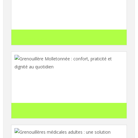
Comment choisir la grenouillère adulte
adaptée à chaque situation ? Comparatif
search
Lire l'article
Grenouillère Molletonnée : confort, praticité
et dignité au quotidien
search
Lire l'article